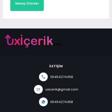
Mesajı Gönder
İLETİŞİM
05454274458
uxicerik@gmail.com
05454274458